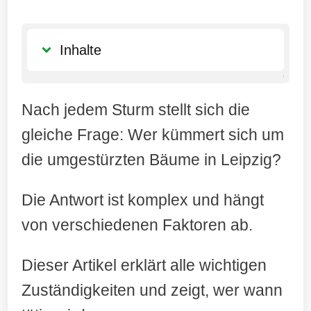
Inhalte
Wer räumt umgestürzte Bäume in Leipzig
Nach jedem Sturm stellt sich die
nach einem Sturm auf? Zuständigkeiten
und Abläufe erklärt
gleiche Frage: Wer kümmert sich um
die umgestürzten Bäume in Leipzig?
Hauptakteure bei der
Sturmschadenbeseitigung in Leipzig
Die Antwort ist komplex und hängt
Zuständigkeiten nach Standort der Bäume
von verschiedenen Faktoren ab.
Professionelle Dienstleister in Leipzig
Dieser Artikel erklärt alle wichtigen
24-Stunden-Notdienste
Zuständigkeiten und zeigt, wer wann